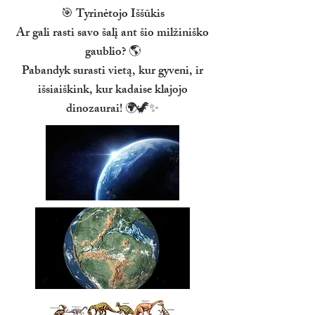
🎯 Tyrinėtojo Iššūkis
Ar gali rasti savo šalį ant šio milžiniško
gaublio? 🌎
Pabandyk surasti vietą, kur gyveni, ir
išsiaiškink, kur kadaise klajojo
dinozaurai! 🌍🦖✨