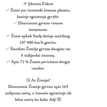
🎉 Įdomūs Faktai
✅ Žemė yra vienintelė žinoma planeta,
kurioje egzistuoja gyvybė.
✅ Dinozaurai gyveno visuose
žemynuose.
✅ Žemė aplink Saulę skrieja maždaug
107 000 km/h greičiu.
✅ Šiandien Žemėje gyvena daugiau nei
8 milijardai žmonių.
✅ Apie 71 % Žemės paviršiaus dengia
vanduo.
🤔 Ar Žinojai?
Dinozaurai Žemėje gyveno apie 165
milijonus metų, o žmonės egzistuoja tik
labai mažą šio laiko dalį! 🤯