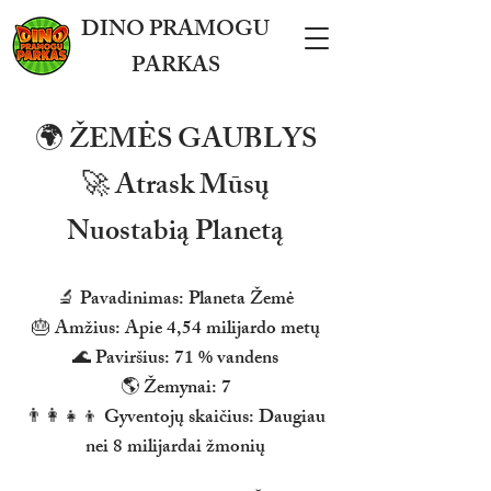
DINO PRAMOGU
PARKAS
🌍 ŽEMĖS GAUBLYS
🚀 Atrask Mūsų
Nuostabią Planetą
🔬 Pavadinimas: Planeta Žemė
🎂 Amžius: Apie 4,54 milijardo metų
🌊 Paviršius: 71 % vandens
🌎 Žemynai: 7
👨‍👩‍👧‍👦 Gyventojų skaičius: Daugiau
nei 8 milijardai žmonių