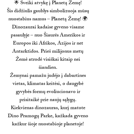
🌟 Sveiki atvykę į Planetą Žemę!
Šis didžiulis gaublys simbolizuoja mūsų
nuostabius namus – Planetą Žemę! 🌍
Dinozaurai kadaise gyveno visame
pasaulyje – nuo Šiaurės Amerikos ir
Europos iki Afrikos, Azijos ir net
Antarktidos. Prieš milijonus metų
Žemė atrodė visiškai kitaip nei
šiandien.
Žemynai pamažu judėjo į dabartines
vietas, klimatas keitėsi, o daugybė
gyvybės formų evoliucionavo ir
prisitaikė prie naujų sąlygų.
Kiekvienas dinozauras, kurį matote
Dino Pramogų Parke, kažkada gyveno
kažkur šioje nuostabioje planetoje!