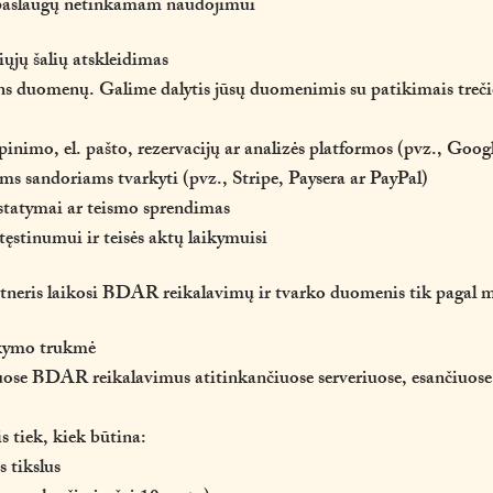
r paslaugų netinkamam naudojimui
iųjų šalių atskleidimas
duomenų. Galime dalytis jūsų duomenimis su patikimais trečios
lpinimo, el. pašto, rezervacijų ar analizės platformos (pvz., Goog
s sandoriams tvarkyti (pvz., Stripe, Paysera ar PayPal)
 įstatymai ar teismo sprendimas
o tęstinumui ir teisės aktų laikymuisi
partneris laikosi BDAR reikalavimų ir tvarko duomenis tik paga
ikymo trukmė
ose BDAR reikalavimus atitinkančiuose serveriuose, esančiuos
tiek, kiek būtina:
 tikslus