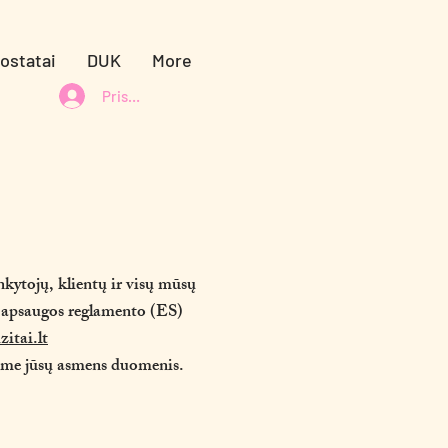
uostatai
DUK
More
Prisijungti
kytojų, klientų ir visų mūsų
 apsaugos reglamento (ES)
zitai.lt
gome jūsų asmens duomenis.