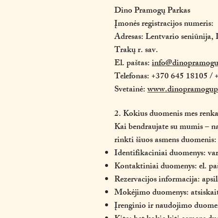
Dino Pramogų Parkas
Įmonės registracijos numeris:
Adresas: Lentvario seniūnija, L
Trakų r. sav.
El. paštas:
info@dinopramogu
Telefonas: +370 645 18105 /
Svetainė:
www.dinopramogup
2. Kokius duomenis mes renk
Kai bendraujate su mumis – na
rinkti šiuos asmens duomenis:
Identifikaciniai duomenys: va
Kontaktiniai duomenys: el. paš
Rezervacijos informacija: apsi
Mokėjimo duomenys: atsiskaity
Įrenginio ir naudojimo duomenys