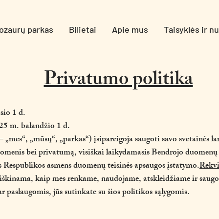
ozaurų parkas
Bilietai
Apie mus
Taisyklės ir n
Privatumo politika
sio 1 d.
025 m. balandžio 1 d.
„mes“, „mūsų“, „parkas“) įsipareigoja saugoti savo svetainės lan
omenis bei privatumą, visiškai laikydamasis Bendrojo duomenų
Respublikos asmens duomenų teisinės apsaugos įstatymo.
Rekvi
aaiškinama, kaip mes renkame, naudojame, atskleidžiame ir sau
paslaugomis, jūs sutinkate su šios politikos sąlygomis.