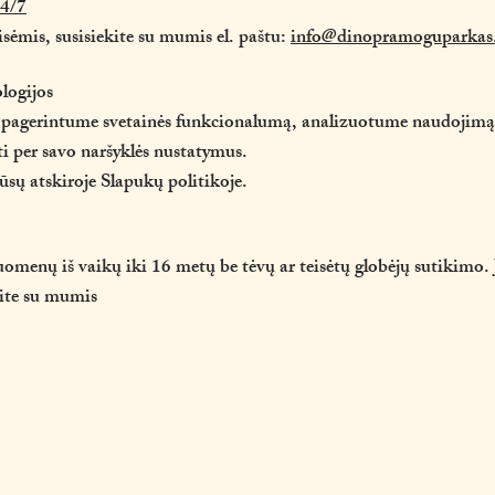
4/7
sėmis, susisiekite su mumis el. paštu:
info@dinopramoguparkas
logijos
pagerintume svetainės funkcionalumą, analizuotume naudojimą 
ti per savo naršyklės nustatymus.
sų atskiroje Slapukų politikoje.
enų iš vaikų iki 16 metų be tėvų ar teisėtų globėjų sutikimo.
ite su mumis