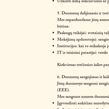
Užkirsti kelią sukčiavimui a
5. Duomenų dalijimasis ir treč
Mes neparduodame jūsų asmens 
būtina:
Paslaugų teikėjai: svetainių ta
Mokėjimų apdorotojai: saugiem
Institucijos: kai to reikalauja
IT ir teisiniai patarėjai: versl
Kiekvienas trečiosios šalies 
6. Duomenų saugojimas ir la
Jūsų duomenys saugomi saugiu
(EEE).
Mes saugome asmens duomenis 
Įgyvendinti aukščiau nurodytus