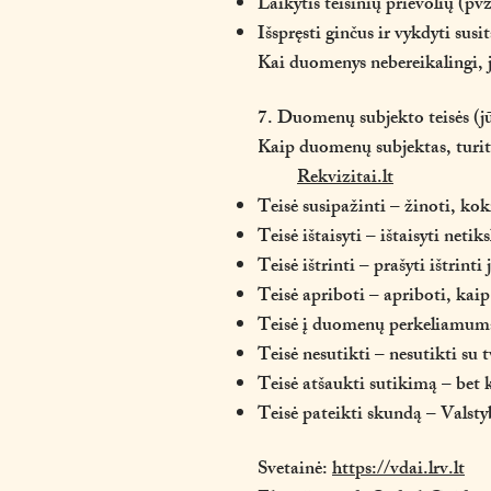
Laikytis teisinių prievolių (pv
Išspręsti ginčus ir vykdyti sus
Kai duomenys nebereikalingi, j
7. Duomenų subjekto teisės (jū
Kaip duomenų subjektas, turi
Rekvizitai.lt
Teisė susipažinti – žinoti, ko
Teisė ištaisyti – ištaisyti neti
Teisė ištrinti – prašyti ištrin
Teisė apriboti – apriboti, ka
Teisė į duomenų perkeliamumą
Teisė nesutikti – nesutikti su 
Teisė atšaukti sutikimą – bet 
Teisė pateikti skundą – Vals
Svetainė:
https://vdai.lrv.lt