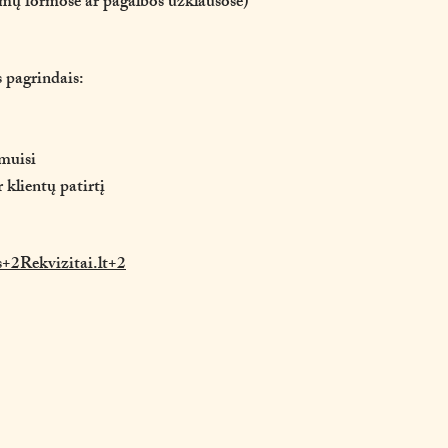
pimų formose ar pagalbos užklausose)
s pagrindais:
ymuisi
 klientų patirtį
s+2Rekvizitai.lt+2