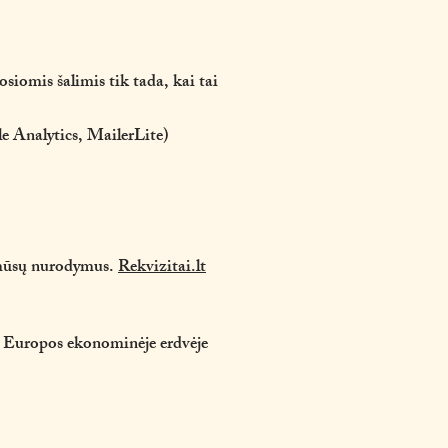
iomis šalimis tik tada, kai tai
le Analytics, MailerLite)
l mūsų nurodymus.
Rekvizitai.lt
e Europos ekonominėje erdvėje