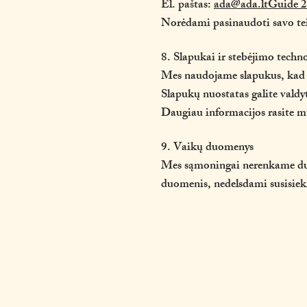
El. paštas:
ada@ada.ltGuide
2
Norėdami pasinaudoti savo tei
8. Slapukai ir stebėjimo techno
Mes naudojame slapukus, kad 
Slapukų nuostatas galite valdy
Daugiau informacijos rasite mū
9. Vaikų duomenys
Mes sąmoningai nerenkame duom
duomenis, nedelsdami susisiek