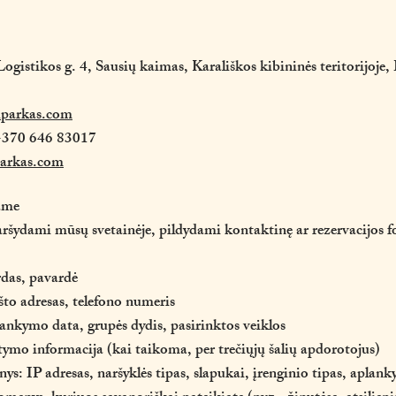
ogistikos g. 4, Sausių kaimas, Karališkos kibininės teritorijoje,
parkas.com
 +370 646 83017
arkas.com
ame
ršydami mūsų svetainėje, pildydami kontaktinę ar rezervacijos f
rdas, pavardė
to adresas, telefono numeris
lankymo data, grupės dydis, pasirinktos veiklos
mo informacija (kai taikoma, per trečiųjų šalių apdorotojus)
: IP adresas, naršyklės tipas, slapukai, įrenginio tipas, aplanky