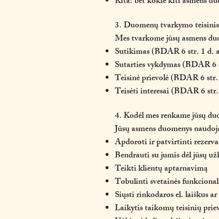
Kita: bet kokie kiti asmens du
3. Duomenų tvarkymo teisinis
Mes tvarkome jūsų asmens duome
Sutikimas (BDAR 6 str. 1 d. a
Sutarties vykdymas (BDAR 6 str
Teisinė prievolė (BDAR 6 str. 
Teisėti interesai (BDAR 6 str. 
4. Kodėl mes renkame jūsų du
Jūsų asmens duomenys naudojam
Apdoroti ir patvirtinti rezerv
Bendrauti su jumis dėl jūsų u
Teikti klientų aptarnavimą
Tobulinti svetainės funkcional
Siųsti rinkodaros el. laiškus ar
Laikytis taikomų teisinių prie