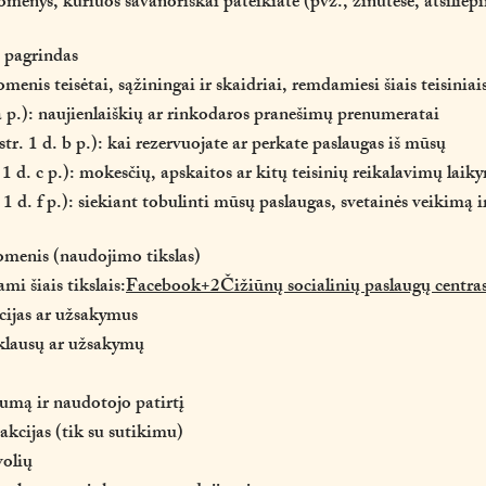
omenys, kuriuos savanoriškai pateikiate (pvz., žinutėse, atsilie
 pagrindas
nis teisėtai, sąžiningai ir skaidriai, remdamiesi šiais teisiniai
 p.): naujienlaiškių ar rinkodaros pranešimų prenumeratai
. 1 d. b p.): kai rezervuojate ar perkate paslaugas iš mūsų
1 d. c p.): mokesčių, apskaitos ar kitų teisinių reikalavimų laik
1 d. f p.): siekiant tobulinti mūsų paslaugas, svetainės veikimą ir
omenis (naudojimo tikslas)
i šiais tikslais:
Facebook+2Čižiūnų socialinių paslaugų centra
acijas ar užsakymus
žklausų ar užsakymų
umą ir naudotojo patirtį
 akcijas (tik su sutikimu)
volių