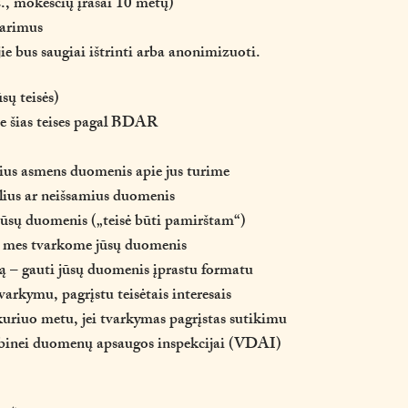
z., mokesčių įrašai 10 metų)
itarimus
ie bus saugiai ištrinti arba anonimizuoti.
sų teisės)
te šias teises pagal BDAR
kius asmens duomenis apie jus turime
kslius ar neišsamius duomenis
ti jūsų duomenis („teisė būti pamirštam“)
ip mes tvarkome jūsų duomenis
 – gauti jūsų duomenis įprastu formatu
tvarkymu, pagrįstu teisėtais interesais
kuriuo metu, jei tvarkymas pagrįstas sutikimu
tybinei duomenų apsaugos inspekcijai (VDAI)