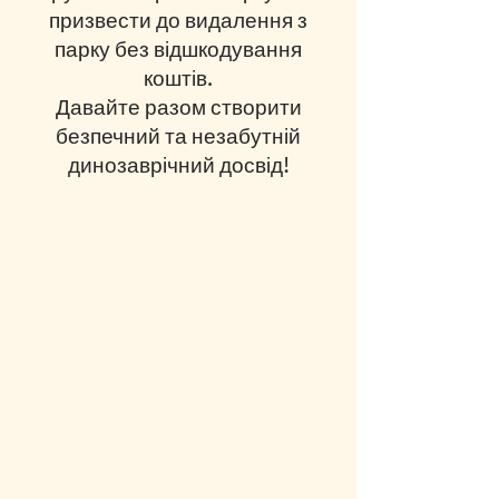
своєї групи — особливо про 
співробітника.

призвести до видалення з
Динозаврам теж потрібен 
маленьких дослідників!
👀 Щось знайшли? Будь ласка, 
парку без відшкодування
відпочинок!
коштів.
принесіть це співробітнику.
Давайте разом створити
безпечний та незабутній
динозаврічний досвід!