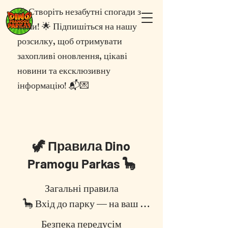
🎉 Створіть незабутні спогади з
нами! 🌟 Підпишіться на нашу
розсилку, щоб отримувати
захопливі оновлення, цікаві
новини та ексклюзивну
інформацію! 📬💌
🦖 Правила Dino
Pramogu Parkas 🦕
Загальні правила

🦕 Вхід до парку — на ваш 
власний ризик. Будь ласка, 
Безпека передусім
