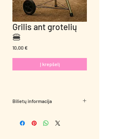
Grilis ant grotelių
🍔
Price
10,00 €
Į krepšelį
Bilietų informacija
Įžiebk ugnį – metas kepti! 🍖🔥
Mėgaukitės paprastu kepimo lauke
džiaugsmu su mūsų patogiais griliais.
Nuo mėsainių iki daržovių – viskas
skaniau po atviru dangumi!