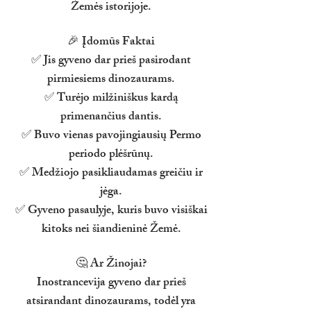
Žemės istorijoje.
🎉 Įdomūs Faktai
✅ Jis gyveno dar prieš pasirodant
pirmiesiems dinozaurams.
✅ Turėjo milžiniškus kardą
primenančius dantis.
✅ Buvo vienas pavojingiausių Permo
periodo plėšrūnų.
✅ Medžiojo pasikliaudamas greičiu ir
jėga.
✅ Gyveno pasaulyje, kuris buvo visiškai
kitoks nei šiandieninė Žemė.
🤔 Ar Žinojai?
Inostrancevija gyveno dar prieš
atsirandant dinozaurams, todėl yra