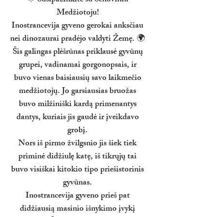
🌟 Susipažinkite su Senoviniu
Medžiotoju!
Inostrancevija gyveno gerokai anksčiau
nei dinozaurai pradėjo valdyti Žemę. 🌍
Šis galingas plėšrūnas priklausė gyvūnų
grupei, vadinamai gorgonopsais, ir
buvo vienas baisiausių savo laikmečio
medžiotojų. Jo garsiausias bruožas
buvo milžiniški kardą primenantys
dantys, kuriais jis gaudė ir įveikdavo
grobį.
Nors iš pirmo žvilgsnio jis šiek tiek
priminė didžiulę katę, iš tikrųjų tai
buvo visiškai kitokio tipo priešistorinis
gyvūnas.
Inostrancevija gyveno prieš pat
didžiausią masinio išnykimo įvykį