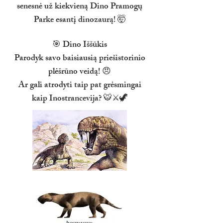
senesnė už kiekvieną Dino Pramogų
Parke esantį dinozaurą! 🤯
🎯 Dino Iššūkis
Parodyk savo baisiausią priešistorinio
plėšrūno veidą! 😠
Ar gali atrodyti taip pat grėsmingai
kaip Inostrancevija? 🐯⚔️🦖