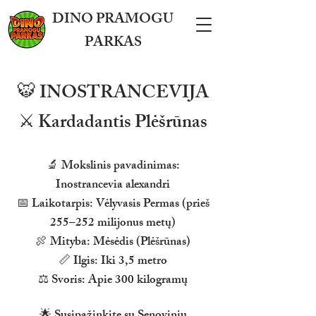
DINO PRAMOGU
PARKAS
🐯 INOSTRANCEVIJA
⚔️ Kardadantis Plėšrūnas
🔬 Mokslinis pavadinimas:
Inostrancevia alexandri
📅 Laikotarpis: Vėlyvasis Permas (prieš
255–252 milijonus metų)
🍖 Mityba: Mėsėdis (Plėšrūnas)
📏 Ilgis: Iki 3,5 metro
⚖️ Svoris: Apie 300 kilogramų