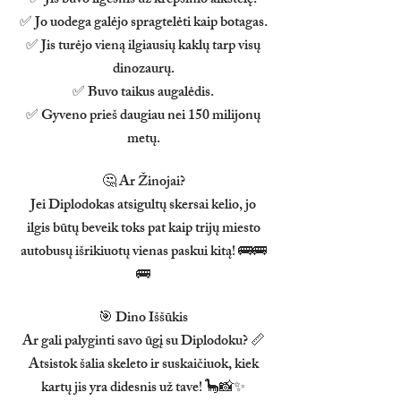
✅ Jis buvo ilgesnis už krepšinio aikštelę.
✅ Jo uodega galėjo spragtelėti kaip botagas.
✅ Jis turėjo vieną ilgiausių kaklų tarp visų
dinozaurų.
✅ Buvo taikus augalėdis.
✅ Gyveno prieš daugiau nei 150 milijonų
metų.
🤔 Ar Žinojai?
Jei Diplodokas atsigultų skersai kelio, jo
ilgis būtų beveik toks pat kaip trijų miesto
autobusų išrikiuotų vienas paskui kitą! 🚌🚌
🚌
🎯 Dino Iššūkis
Ar gali palyginti savo ūgį su Diplodoku? 📏
Atsistok šalia skeleto ir suskaičiuok, kiek
kartų jis yra didesnis už tave! 🦕📸✨