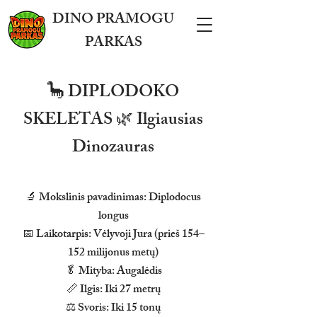
DINO PRAMOGU
PARKAS
🦕 DIPLODOKO
SKELETAS 🌿 Ilgiausias
Dinozauras
🔬 Mokslinis pavadinimas: Diplodocus
longus
📅 Laikotarpis: Vėlyvoji Jura (prieš 154–
152 milijonus metų)
🥬 Mityba: Augalėdis
📏 Ilgis: Iki 27 metrų
⚖️ Svoris: Iki 15 tonų