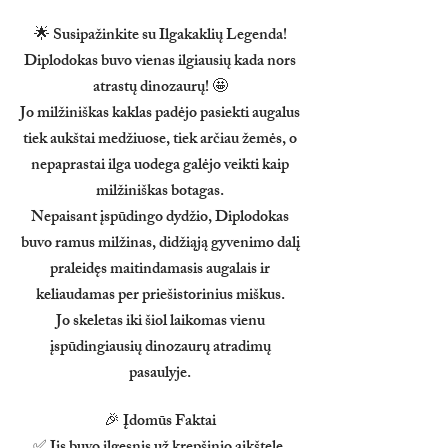
🌟 Susipažinkite su Ilgakaklių Legenda!
Diplodokas buvo vienas ilgiausių kada nors
atrastų dinozaurų! 🤩
Jo milžiniškas kaklas padėjo pasiekti augalus
tiek aukštai medžiuose, tiek arčiau žemės, o
nepaprastai ilga uodega galėjo veikti kaip
milžiniškas botagas.
Nepaisant įspūdingo dydžio, Diplodokas
buvo ramus milžinas, didžiąją gyvenimo dalį
praleidęs maitindamasis augalais ir
keliaudamas per priešistorinius miškus.
Jo skeletas iki šiol laikomas vienu
įspūdingiausių dinozaurų atradimų
pasaulyje.
🎉 Įdomūs Faktai