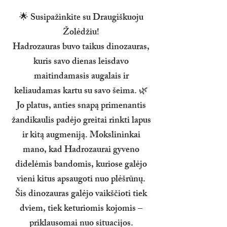
🌟 Susipažinkite su Draugiškuoju
Žolėdžiu!
Hadrozauras buvo taikus dinozauras,
kuris savo dienas leisdavo
maitindamasis augalais ir
keliaudamas kartu su savo šeima. 🌿
Jo platus, anties snapą primenantis
žandikaulis padėjo greitai rinkti lapus
ir kitą augmeniją. Mokslininkai
mano, kad Hadrozaurai gyveno
didelėmis bandomis, kuriose galėjo
vieni kitus apsaugoti nuo plėšrūnų.
Šis dinozauras galėjo vaikščioti tiek
dviem, tiek keturiomis kojomis –
priklausomai nuo situacijos.