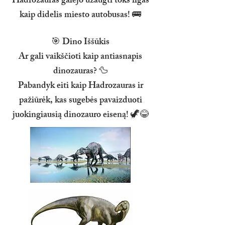
Hadrozauras galėjo užaugti toks ilgas
kaip didelis miesto autobusas! 🚌
🎯 Dino Iššūkis
Ar gali vaikščioti kaip antiasnapis
dinozauras? 🦆
Pabandyk eiti kaip Hadrozauras ir
pažiūrėk, kas sugebės pavaizduoti
juokingiausią dinozauro eiseną! 🦖😂