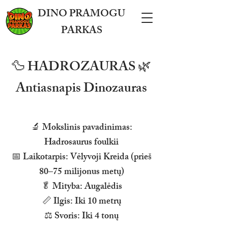
DINO PRAMOGU
PARKAS
🦆 HADROZAURAS 🌿
Antiasnapis Dinozauras
🔬 Mokslinis pavadinimas:
Hadrosaurus foulkii
📅 Laikotarpis: Vėlyvoji Kreida (prieš
80–75 milijonus metų)
🥬 Mityba: Augalėdis
📏 Ilgis: Iki 10 metrų
⚖️ Svoris: Iki 4 tonų