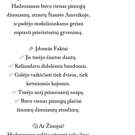
Hadrozauras buvo vienas pirmųjų
dinozaurų, atrastų Šiaurės Amerikoje,
ir padėjo mokslininkams geriau
suprasti priešistorinį gyvenimą.
🎉 Įdomūs Faktai
✅ Jis turėjo šimtus dantų.
✅ Keliaudavo didelėmis bandomis.
✅ Galėjo vaikščioti tiek dviem, tiek
keturiomis kojomis.
✅ Turėjo antį primenantį snapą.
✅ Buvo vienas pirmųjų plačiai
žinomų dinozaurų atradimų.
🤔 Ar Žinojai?