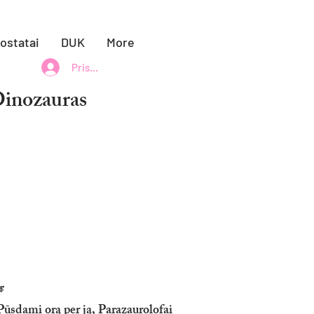
uostatai
DUK
More
Prisijungti
inozauras

Pūsdami orą per ją, Parazaurolofai