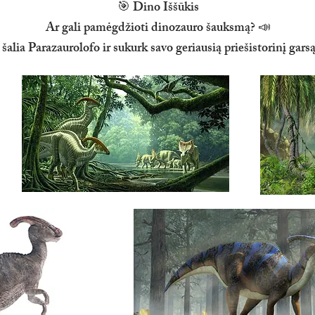
🎯 Dino Iššūkis
Ar gali pamėgdžioti dinozauro šauksmą? 📣
 šalia Parazaurolofo ir sukurk savo geriausią priešistorinį gar