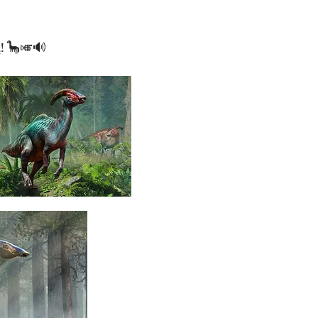
są! 🦕🎺🔊