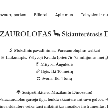
ozaurų parkas
Bilietai
Apie mus
Taisyklės ir n
AUROLOFAS 🦕 Skiauterėtasis D
🔬 Mokslinis pavadinimas: Parasaurolophus walkeri
📅 Laikotarpis: Vėlyvoji Kreida (prieš 76–73 milijonus metų)
🥬 Mityba: Augalėdis
📏 Ilgis: Iki 10 metrų
⚖️ Svoris: Iki 4 tonų
🌟 Susipažinkite su Muzikantu Dinozauru!
Parazaurolofas garsėja ilga, lenkta skiautere ant savo galvos. 
nga skiauterė veikė tarsi milžiniškas muzikos instrumentas. 