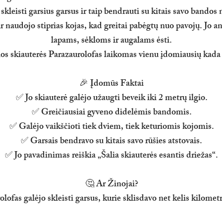
 skleisti garsius garsus ir taip bendrauti su kitais savo bandos n
 naudojo stiprias kojas, kad greitai pabėgtų nuo pavojų. Jo an
lapams, sėkloms ir augalams ėsti.
ios skiauterės Parazaurolofas laikomas vienu įdomiausių kada 
🎉 Įdomūs Faktai
✅ Jo skiauterė galėjo užaugti beveik iki 2 metrų ilgio.
✅ Greičiausiai gyveno didelėmis bandomis.
✅ Galėjo vaikščioti tiek dviem, tiek keturiomis kojomis.
✅ Garsais bendravo su kitais savo rūšies atstovais.
✅ Jo pavadinimas reiškia „Šalia skiauterės esantis driežas“.
🤔 Ar Žinojai?
fas galėjo skleisti garsus, kurie sklisdavo net kelis kilometr