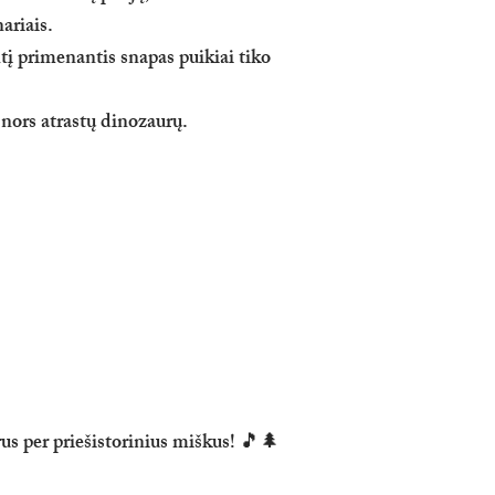
ariais.
tį primenantis snapas puikiai tiko
nors atrastų dinozaurų.
us per priešistorinius miškus! 🎵🌲